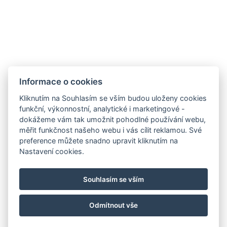
Hotel Olga
Janovského 50, 170 00, Praha 7
Informace o cookies
Kliknutím na Souhlasím se vším budou uloženy cookies
funkční, výkonnostní, analytické i marketingové -
Fakturační údaje
dokážeme vám tak umožnit pohodlné používání webu,
Ing. Pavel Kuchár, Teplická 264/52
měřit funkčnost našeho webu i vás cílit reklamou. Své
Praha, 190 00
preference můžete snadno upravit kliknutím na
IČ: 70757691
Nastavení cookies.
KDE ZAPARKOVAT?
Souhlasím se vším
Odmítnout vše
© Copyright 2026 | Všechna práva vyhrazena