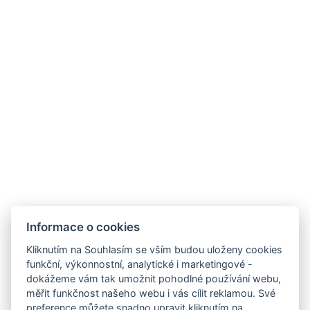
Hotel Olga
Janovského 50, 170 00, Praha 7
Informace o cookies
Kliknutím na Souhlasím se vším budou uloženy cookies
funkční, výkonnostní, analytické i marketingové -
Fakturační údaje
dokážeme vám tak umožnit pohodlné používání webu,
Ing. Pavel Kuchár, Teplická 264/52
měřit funkčnost našeho webu i vás cílit reklamou. Své
Praha, 190 00
preference můžete snadno upravit kliknutím na