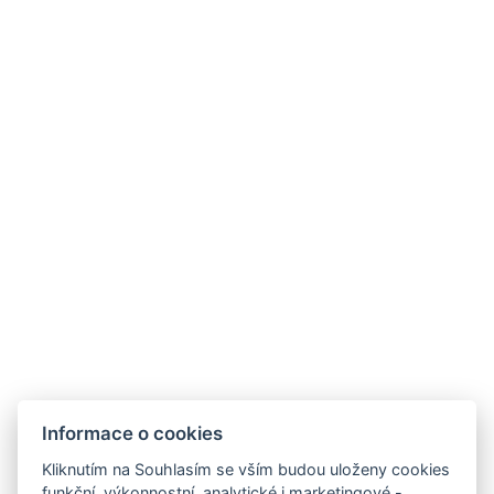
ZPĚT NA POKOJE
Hotel Olga
Janovského 50, 170 00, Praha 7
Informace o cookies
Kliknutím na Souhlasím se vším budou uloženy cookies
funkční, výkonnostní, analytické i marketingové -