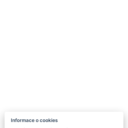
REZERVOVAT NYNÍ
ZPĚT NA POKOJE
Hotel Olga
Janovského 50, 170 00, Praha 7
Informace o cookies