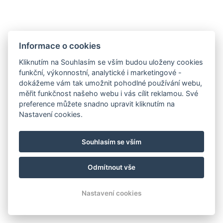
Hotel Olga
Janovského 50, 170 00, Praha 7
Informace o cookies
Kliknutím na Souhlasím se vším budou uloženy cookies
funkční, výkonnostní, analytické i marketingové -
Fakturační údaje
dokážeme vám tak umožnit pohodlné používání webu,
Ing. Pavel Kuchár, Teplická 264/52
měřit funkčnost našeho webu i vás cílit reklamou. Své
Praha, 190 00
preference můžete snadno upravit kliknutím na
IČ: 70757691
Nastavení cookies.
KDE ZAPARKOVAT?
Souhlasím se vším
Odmítnout vše
© Copyright 2026 | Všechna práva vyhrazena
Nastavení cookies